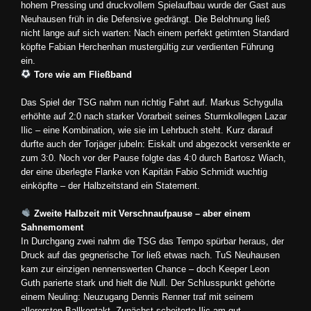
hohem Pressing und druckvollem Spielaufbau wurde der Gast aus
Neuhausen früh in die Defensive gedrängt. Die Belohnung ließ
nicht lange auf sich warten: Nach einem perfekt getimten Standard
köpfte Fabian Herchenhan mustergültig zur verdienten Führung
ein.
Tore wie am Fließband
Das Spiel der TSG nahm nun richtig Fahrt auf. Markus Schygulla
erhöhte auf 2:0 nach starker Vorarbeit seines Sturmkollegen Lazar
Ilic – eine Kombination, wie sie im Lehrbuch steht. Kurz darauf
durfte auch der Torjäger jubeln: Eiskalt und abgezockt versenkte er
zum 3:0. Noch vor der Pause folgte das 4:0 durch Bartosz Wiach,
der eine überlegte Flanke von Kapitän Fabio Schmidt wuchtig
einköpfte – der Halbzeitstand ein Statement.
Zweite Halbzeit mit Verschnaufpause – aber einem
Sahnemoment
In Durchgang zwei nahm die TSG das Tempo spürbar heraus, der
Druck auf das gegnerische Tor ließ etwas nach. TuS Neuhausen
kam zur einzigen nennenswerten Chance – doch Keeper Leon
Guth parierte stark und hielt die Null. Der Schlusspunkt gehörte
einem Neuling: Neuzugang Dennis Renner traf mit seinem
allerersten Ballkontakt. Zunächst scheiterte Ilic am gut