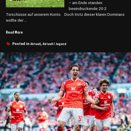
– am Ende standen
beeindruckende 20:2
Torschüsse auf unserem Konto. Doch trotz dieser klaren Dominanz
wollte der …
Read More
„
U
n
Aktuell
Aktuell / Jugend
Posted in
,
s
e
r
e
C
1
s
t
a
r
t
e
t
m