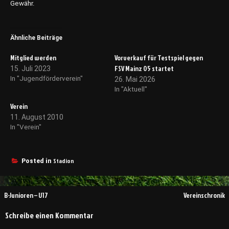
Gewähr.
Ähnliche Beiträge
Mitglied werden
Vorverkauf für Testspiel gegen
FSV Mainz 05 startet
15. Juli 2023
In "Jugendförderverein"
26. Mai 2026
In "Aktuell"
Verein
11. August 2010
In "Verein"
Stadion
Posted in
Beitragsnavigation
B-Junioren – U17
Vereinschronik
Schreibe einen Kommentar