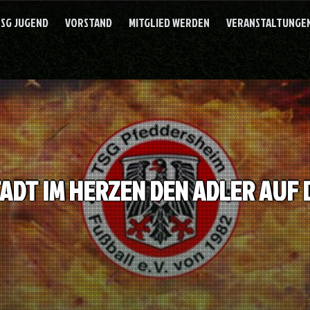
SG JUGEND
VORSTAND
MITGLIED WERDEN
VERANSTALTUNGEN
TADT IM HERZEN DEN ADLER AUF 