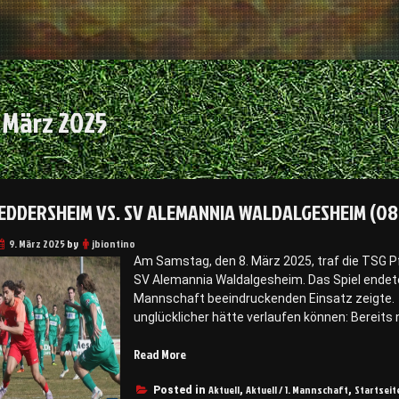
:
März 2025
EDDERSHEIM VS. SV ALEMANNIA WALDALGESHEIM (08
9. März 2025
by
jbiontino
Am Samstag, den 8. März 2025, traf die TSG 
SV Alemannia Waldalgesheim. Das Spiel endete 
Mannschaft beeindruckenden Einsatz zeigte.
unglücklicher hätte verlaufen können: Bereits
Read More
„
T
Aktuell
Aktuell / 1. Mannschaft
Startseit
S
Posted in
,
,