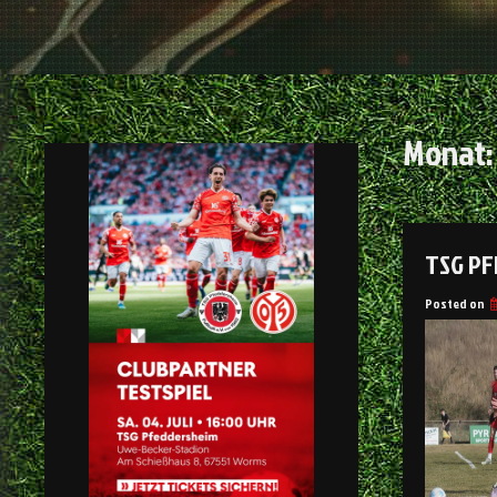
Monat
TSG PF
Posted on