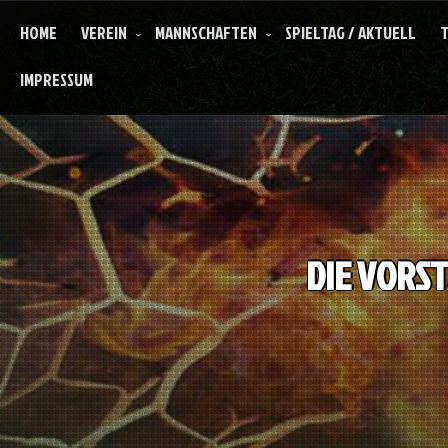
Skip
HOME
VEREIN
MANNSCHAFTEN
SPIELTAG / AKTUELL
T
to
content
IMPRESSUM
DIE VORS