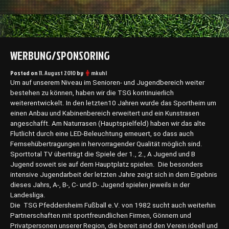
WERBUNG/SPONSORING
Posted on
11. August 2010
by
mkuhl
Um auf unserem Niveau im Senioren- und Jugendbereich weiter
bestehen zu können, haben wir die TSG kontinuierlich
weiterentwickelt. In den letzten10 Jahren wurde das Sportheim um
einen Anbau und Kabinenbereich erweitert und ein Kunstrasen
angeschafft. Am Naturrasen (Hauptspielfeld) haben wir das alte
Flutlicht durch eine LED-Beleuchtung erneuert, so dass auch
Fernsehübertragungen in hervorragender Qualität möglich sind.
Sporttotal TV überträgt die Spiele der 1., 2., A Jugend und B
Jugend soweit sie auf dem Hauptplatz spielen. Die besonders
intensive Jugendarbeit der letzten Jahre zeigt sich in dem Ergebnis
dieses Jahrs, A-, B-, C- und D- Jugend spielen jeweils in der
Landesliga.
Die TSG Pfeddersheim Fußball e.V. von 1982 sucht auch weiterhin
Partnerschaften mit sportfreundlichen Firmen, Gönnern und
Privatpersonen unserer Region, die bereit sind den Verein ideell und