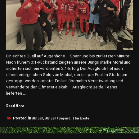
m
g
e
h
t
m
i
t
e
Ein echtes Duell auf Augenhöhe – Spannung bis zur letzten Minute!
i
Nach frühem 0:1-Rückstand zeigten unsere Jungs starke Moral und
n
sicherten sich ein verdienten 2:1-Erfolg Der Ausgleich fiel nach
e
einem energischen Solo von Michal, der nur per Foul im Strafraum
r
gestoppt werden konnte. Emilian übernahm Verantwortung und
p
verwandelte den Elfmeter eiskalt – Ausgleich! Beide Teams
e
lieferten …
r
s
Read More
„
o
P
n
u
Aktuell
Aktuell / Jugend
Startseite
Posted in
,
,
e
n
l
k
l
t