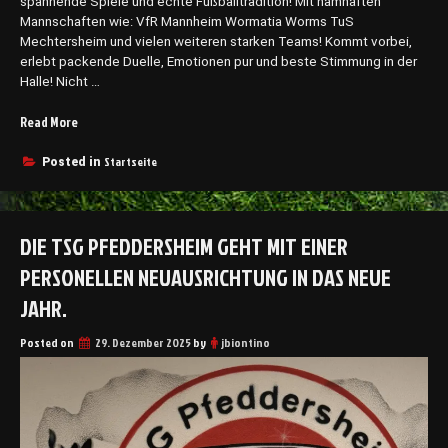
spannende Spiele und echte Fußballtradition! Mit namhaften
l
Mannschaften wie: VfR Mannheim Wormatia Worms TuS
e
Mechtersheim und vielen weiteren starken Teams! Kommt vorbei,
n
erlebt packende Duelle, Emotionen pur und beste Stimmung in der
C
Halle! Nicht …
u
p
Read More
„
2
C
0
h
Startseite
Posted in
2
r
6
i
“
s
DIE TSG PFEDDERSHEIM GEHT MIT EINER
t
i
PERSONELLEN NEUAUSRICHTUNG IN DAS NEUE
a
n
JAHR.
D
i
Posted on
29. Dezember 2025
by
jbiontino
K
I
m
m
o