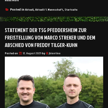
i
„
m
C
Aktuell
Aktuell / 1. Mannschaft
Startseite
Posted in
,
,
m
h
e
a
r
r
t
STATEMENT DER TSG PFEDDERSHEIM ZUR
a
a
k
l
FREISTELLUNG VON MARCO STREKER UND DEM
t
e
e
ABSCHIED VON FREDDY TILGER-KUHN
r
r
f
,
Posted on
12. August 2025
by
jbiontino
o
K
l
a
g
m
r
p
e
f
i
,
c
L
h
e
i
i
n
d
s
e