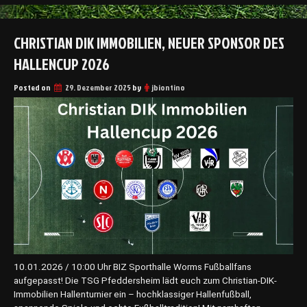
i
s
CHRISTIAN DIK IMMOBILIEN, NEUER SPONSOR DES
t
i
HALLENCUP 2026
a
n
Posted on
29. Dezember 2025
by
jbiontino
D
i
k
I
m
m
o
b
i
l
i
e
n
10.01.2026 / 10:00 Uhr BIZ Sporthalle Worms Fußballfans
H
aufgepasst! Die TSG Pfeddersheim lädt euch zum Christian-DIK-
a
Immobilien Hallenturnier ein – hochklassiger Hallenfußball,
l