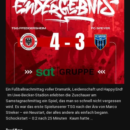
e
m
3
:
2
-
S
i
e
g
g
e
g
e
n
Ein Fußballnachmittag voller Dramatik, Leidenschaft und Happy End!
d
Im Uwe-Becker-Stadion erlebten die Zuschauer am
e
Samstagnachmittag ein Spiel, das man so schnell nicht vergessen
n
wird. Es war das erste Spielunserer TSG nach der Ära von Marco
V
Streker – ein Neustart, der alles andere als einfach begann.
f
Schockstart – 0:2 nach 25 Minuten Kaum hatte …
L
S
Read More
„