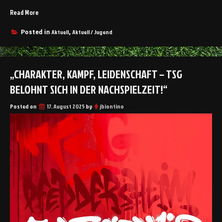
r
Read More
„
a
U
i
n
Aktuell
Aktuell / Jugend
Posted in
,
n
s
e
e
r
r
s
„CHARAKTER, KAMPF, LEIDENSCHAFT – TSG
e
“
C
BELOHNT SICH IN DER NACHSPIELZEIT!“
1
s
Posted on
17. August 2025
by
jbiontino
t
a
r
t
e
t
m
i
t
e
i
n