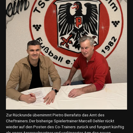
b
i
l
i
e
n
,
n
e
u
e
r
S
p
o
n
s
o
r
Zur Rückrunde übernimmt Pietro Berrafato das Amt des
d
Cheftrainers.Der bisherige Spielertrainer Marcell Oehler rückt
e
wieder auf den Posten des Co-Trainers zurück und fungiert künftig
s
als enger Ansprechpartner und verlängerter Arm des neuen