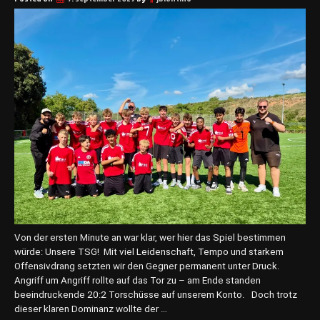
b
e
r
n
i
m
m
t
d
a
s
A
m
t
d
e
Von der ersten Minute an war klar, wer hier das Spiel bestimmen
s
würde: Unsere TSG! Mit viel Leidenschaft, Tempo und starkem
C
Offensivdrang setzten wir den Gegner permanent unter Druck.
h
Angriff um Angriff rollte auf das Tor zu – am Ende standen
e
beeindruckende 20:2 Torschüsse auf unserem Konto. Doch trotz
f
dieser klaren Dominanz wollte der …
t