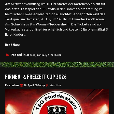
Am Mittwochvormittag um 10 Uhr startet der Kartenvorverkauf für
das erste Testspiel der 05-Profis in der Sommervorbereitung Im
heimischen Uwe-Becker-Stadion ausrichtet. Angepfiffen wird das
Testspiel am Samstag, 4. Juli, um 16 Uhr im Uwe-Becker-Stadion,
Am Schießhaus 8 in Worms-Pfeddersheim. Die Tickets sind ab
Vorverkaufsstart online hier erhältlich und kosten 5 Euro, ermäßigt 3
Euro. Kinder …
Read More
„
V
o
Aktuell
Aktuell
Startseite
Posted in
,
,
r
v
e
FIRMEN- & FREIZEIT CUP 2026
r
k
Posted on
a
14. April 2026
by
jbiontino
u
f
f
ü
r