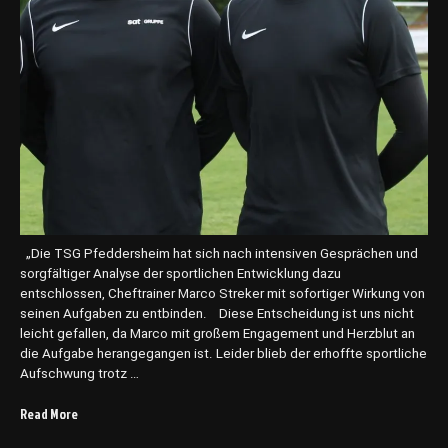
W
n
o
s
c
c
h
h
e
a
n
f
e
t
n
–
d
T
e
S
!
G
“
b
e
„Die TSG Pfeddersheim hat sich nach intensiven Gesprächen und
l
sorgfältiger Analyse der sportlichen Entwicklung dazu
o
entschlossen, Cheftrainer Marco Streker mit sofortiger Wirkung von
h
seinen Aufgaben zu entbinden. Diese Entscheidung ist uns nicht
n
leicht gefallen, da Marco mit großem Engagement und Herzblut an
t
die Aufgabe herangegangen ist. Leider blieb der erhoffte sportliche
s
Aufschwung trotz …
i
c
Read More
„
h
S