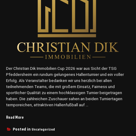
e
i
t
C
u
p
2
0
2
6
“
Der Christian Dik Immobilien Cup 2026 war aus Sicht der TSG
Pfeddersheim ein rundum gelungenes Hallenturnier und ein voller
Erfolg. Als Veranstalter bedanken wir uns herzlich bei allen
teilnehmenden Teams, die mit großem Einsatz, Fairness und
sportlicher Qualität zu einem hochklassigen Turnier beigetragen
haben. Die zahlreichen Zuschauer sahen an beiden Turniertagen
temporeichen, attraktiven Hallenfußball auf …
Read More
„
C
h
Uncategorized
Posted in
r