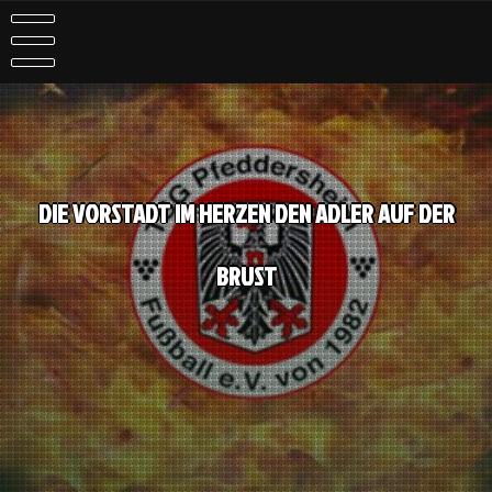
Skip
to
content
DIE VORSTADT IM HERZEN DEN ADLER AUF DER
BRUST