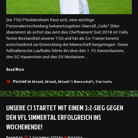
g
u
e
e
g
J
e
Die TSG Pfeddersheim freut sich, eine wichtige
a
n
Personalentscheidung bekanntzugeben: Marcell „Cello“ Öhler
h
I
übernimmt ab sofort das Amt des Cheftrainers! Seit 2018 ist Cello
r
n
fester Bestandteil unserer TSG und hat als Co-Trainer bereits
.
g
entscheidend zur Entwicklung der Mannschaft beigetragen. Seine
“
e
fußballerische Laufbahn führte ihn über den 1. FC Kaiserslautern,
l
den SC Hauenstein und den SV Morlautern …
h
Read More
„
e
C
i
e
m
Aktuell
Aktuell
Aktuell / 1. Mannschaft
Startseite
Posted in
,
,
,
l
“
l
o
UNSERE C1 STARTET MIT EINEM 3:2-SIEG GEGEN
Ö
h
DEN VFL SIMMERTAL ERFOLGREICH INS
l
e
WOCHENENDE!
r
ü
Posted on
7. September 2025
by
jbiontino