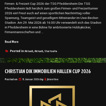
Firmen- & Freizeit Cup 2026 der TSG Pfeddersheim Die TSG
5
Pfeddersheim lädt herzlich zum großen Firmen- und Freizeitturnier
s
2026 ein! Freut euch auf einen sportlichen Nachmittag voller
t
Spannung, Teamgeist und geselligem Miteinander im Uwe-Becker-
a
Stadion. Am 29. Mai 2026 ab 16:00 Uhr verwandelt sich das Stadion
r
in Pfeddersheim in eine Bühne für ambitionierte Hobbykicker,
t
Firmenmannschaften und …
e
t
Read More
„
“
F
i
Aktuell
Aktuell
Startseite
Posted in
,
,
r
m
e
CHRISTIAN DIK IMMOBILIEN HALLEN CUP 2026
n
-
Posted on
&
11. Januar 2026
by
jbiontino
F
r
e
i
z