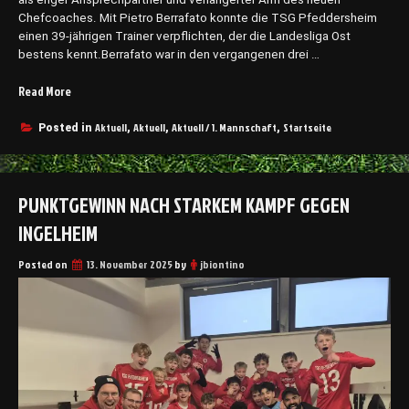
H
Chefcoaches. Mit Pietro Berrafato konnte die TSG Pfeddersheim
a
einen 39-jährigen Trainer verpflichten, der die Landesliga Ost
l
bestens kennt.Berrafato war in den vergangenen drei …
l
e
Read More
„
n
D
c
i
Aktuell
Aktuell
Aktuell / 1. Mannschaft
Startseite
Posted in
,
,
,
u
e
p
T
2
S
0
PUNKTGEWINN NACH STARKEM KAMPF GEGEN
G
2
P
6
INGELHEIM
f
“
e
Posted on
13. November 2025
by
jbiontino
d
d
e
r
s
h
e
i