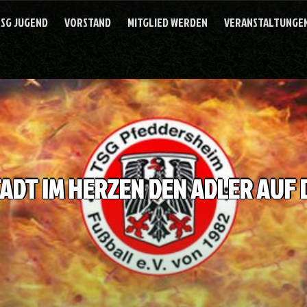
SG JUGEND
VORSTAND
MITGLIED WERDEN
VERANSTALTUNGEN
TADT IM HERZEN DEN ADLER AUF 