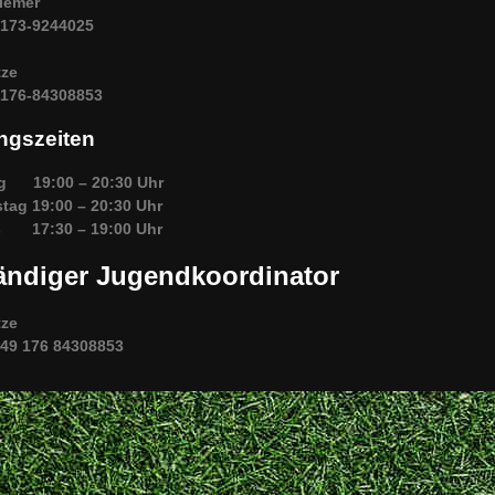
iemer
0173-9244025
tze
0176-84308853
ingszeiten
g 19:00 – 20:30 Uhr
tag 19:00 – 20:30 Uhr
s 17:30 – 19:00 Uhr
ändiger Jugendkoordinator
tze
+49 176 84308853