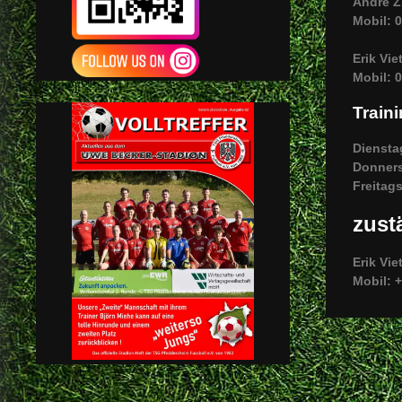
Andre Z
Mobil: 
Erik Vie
Mobil: 
Train
Diensta
Donners
Freitag
zust
Erik Vie
Mobil: 