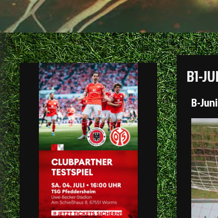
B1-J
B-Jun