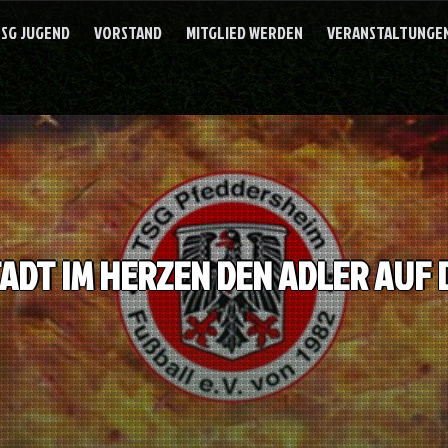
SG JUGEND
VORSTAND
MITGLIED WERDEN
VERANSTALTUNGEN
TADT IM HERZEN DEN ADLER AUF 