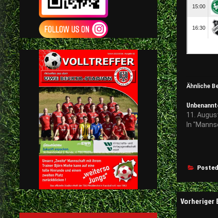
Ähnliche B
Unbenannte
11. Augus
In "Manns
Posted
Beitrags
Vorheriger 