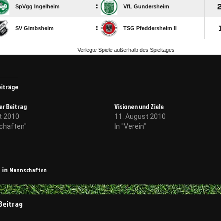
eiträge
r Beitrag
Visionen und Ziele
t 2010
11. August 2010
chaften"
In "Verein"
Mannschaften
 in
navigation
Beitrag