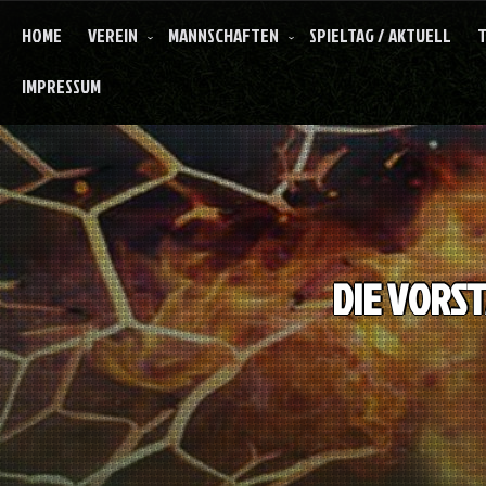
Skip
to
HOME
VEREIN
MANNSCHAFTEN
SPIELTAG / AKTUELL
T
content
IMPRESSUM
DIE VORS