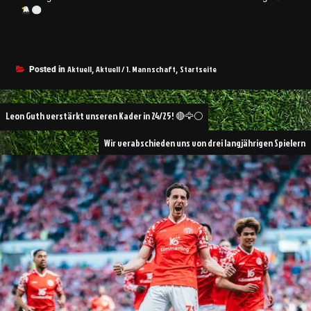
Aktuell
Aktuell / 1. Mannschaft
Startseite
Posted in
,
,
Leon Guth verstärkt unseren Kader in 24/25! 🔴🦅⚪️
Wir verabschieden uns von drei langjährigen Spielern