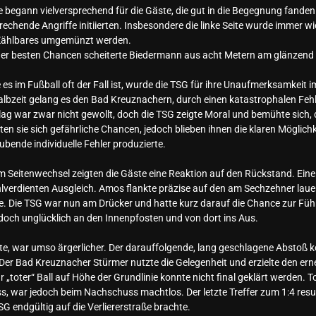
ie begann vielversprechend für die Gäste, die gut in die Begegnung fanden
prechende Angriffe initiierten. Insbesondere die linke Seite wurde immer 
 Zählbares umgemünzt werden.
 der besten Chancen scheiterte Biedermann aus acht Metern am glänzend 
 es im Fußball oft der Fall ist, wurde die TSG für ihre Unaufmerksamkeit 
albzeit gelang es den Bad Kreuznachern, durch einen katastrophalen Fehl
ag war zwar nicht gewollt, doch die TSG zeigte Moral und bemühte sich
ten sie sich gefährliche Chancen, jedoch blieben ihnen die klaren Möglich
ubende individuelle Fehler produzierte.
 Seitenwechsel zeigten die Gäste eine Reaktion auf den Rückstand. Eine s
verdienten Ausgleich. Amos flankte präzise auf den am Sechzehner lauer
e. Die TSG war nun am Drücker und hatte kurz darauf die Chance zur Führu
jedoch unglücklich an den Innenpfosten und von dort ins Aus.
te, war umso ärgerlicher. Der darauffolgende, lang geschlagene Abstoß k
Der Bad Kreuznacher Stürmer nutzte die Gelegenheit und erzielte den ern
 „toter“ Ball auf Höhe der Grundlinie konnte nicht final geklärt werden. 
s, war jedoch beim Nachschuss machtlos. Der letzte Treffer zum 1:4 resul
SG endgültig auf die Verliererstraße brachte.