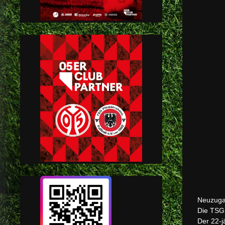
Neuzugan
Die TSG 
Der 22-j