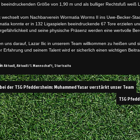
r beeindruckenden Größe von 1,90 m und als bulliger Rechtsfuß weiß L
ic wechselt vom Nachbarverein Wormatia Worms II ins Uwe-Becker-Sta
atia konnte er in 132 Ligaspielen beeindruckende 67 Tore erzielen 
rgefährlichkeit und seine physische Präsenz werden eine wertvolle Be
en uns darauf, Lazar Ilic in unserem Team willkommen zu heißen und 
er Erfahrung und seinem Talent wird er sicherlich einen wichtigen Beitr
Aktuell
Aktuell / 1. Mannschaft
Startseite
in
,
,
bei der TSG Pfeddersheim: Muhammed Yasar verstärkt unser Team
TSG Pfedd