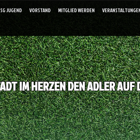
SG JUGEND
VORSTAND
MITGLIED WERDEN
VERANSTALTUNGEN
TADT IM HERZEN DEN ADLER AUF 