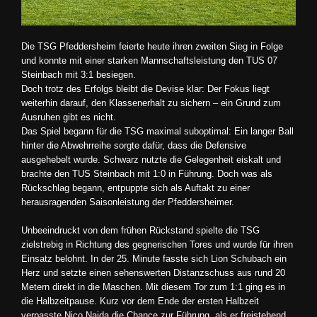
Die TSG Pfeddersheim feierte heute ihren zweiten Sieg in Folge
und konnte mit einer starken Mannschaftsleistung den TUS 07
Steinbach mit 3:1 besiegen.
Doch trotz des Erfolgs bleibt die Devise klar: Der Fokus liegt
weiterhin darauf, den Klassenerhalt zu sichern – ein Grund zum
Ausruhen gibt es nicht.
Das Spiel begann für die TSG maximal suboptimal: Ein langer Ball
hinter die Abwehrreihe sorgte dafür, dass die Defensive
ausgehebelt wurde. Schwarz nutzte die Gelegenheit eiskalt und
brachte den TUS Steinbach mit 1:0 in Führung. Doch was als
Rückschlag begann, entpuppte sich als Auftakt zu einer
herausragenden Saisonleistung der Pfeddersheimer.
Unbeeindruckt von dem frühen Rückstand spielte die TSG
zielstrebig in Richtung des gegnerischen Tores und wurde für ihren
Einsatz belohnt. In der 25. Minute fasste sich Lion Schubach ein
Herz und setzte einen sehenswerten Distanzschuss aus rund 20
Metern direkt in die Maschen. Mit diesem Tor zum 1:1 ging es in
die Halbzeitpause. Kurz vor dem Ende der ersten Halbzeit
verpasste Nico Najda die Chance zur Führung, als er freistehend