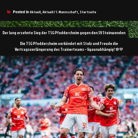
Aktuell
Aktuell / 1. Mannschaft
Startseite
Posted in
,
,
Der lang ersehnte Sieg der TSG Pfeddersheim gegen den SV Steinwenden
Die TSG Pfeddersheim verkündet mit Stolz und Freude die
Vertragsverlängerung des Trainerteams – ligaunabhängig! ⚽💙