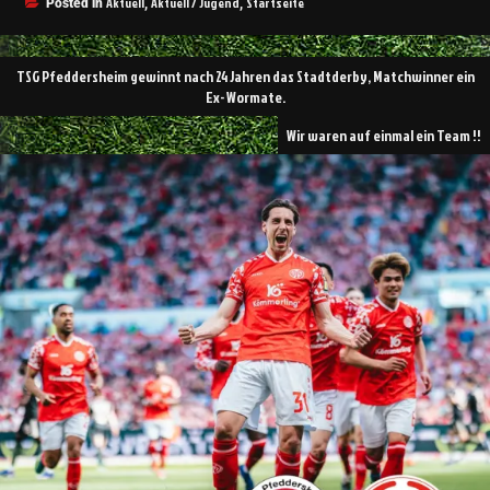
Aktuell
Aktuell / Jugend
Startseite
Posted in
,
,
TSG Pfeddersheim gewinnt nach 24 Jahren das Stadtderby, Matchwinner ein
Ex- Wormate.
Wir waren auf einmal ein Team !!