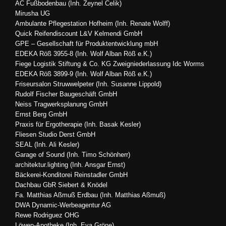
AC Fußbodenbau (Inh. Zeynel Celik)
Mirusha UG
Ambulante Pflegestation Hofheim (Inh. Renate Wolff)
Quick Reifendiscount L&V Kelmendi GmbH
GPE – Gesellschaft für Produktentwicklung mbH
EDEKA Röß 3955-8 (Inh. Wolf Alban Röß e.K.)
Fiege Logistik Stiftung & Co. KG Zweigniederlassung Idc Worms
EDEKA Röß 3899-9 (Inh. Wolf Alban Röß e.K.)
Friseursalon Struwwelpeter (Inh. Susanne Lippold)
Rudolf Fischer Baugeschäft GmbH
Neiss Tragwerksplanung GmbH
Ernst Berg GmbH
Praxis für Ergotherapie (Inh. Basak Kesler)
Fliesen Studio Derst GmbH
SEAL (Inh. Ali Kesler)
Garage of Sound (Inh. Timo Schönherr)
architektur.lighting (Inh. Ansgar Ernst)
Bäckerei-Konditorei Reinstadler GmbH
Dachbau GbR Siebert & Knödel
Fa. Matthias Aßmuß Erdbau (Inh. Matthias Aßmuß)
DWA Dynamic-Werbeagentur AG
Rewe Rodriguez OHG
Löwen-Apotheke (Inh. Eva Gröne)