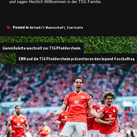
und sagen Herzlich Willkommen in der TSG Familie.
Aktuell / 1. Mannschaft
Startseite
Posted in
,
Gianni Auletta wechselt zur TSG Pfeddersheim.
EWR und die TSG Pfeddersheim präsentieren den Jugend-Fussballtag