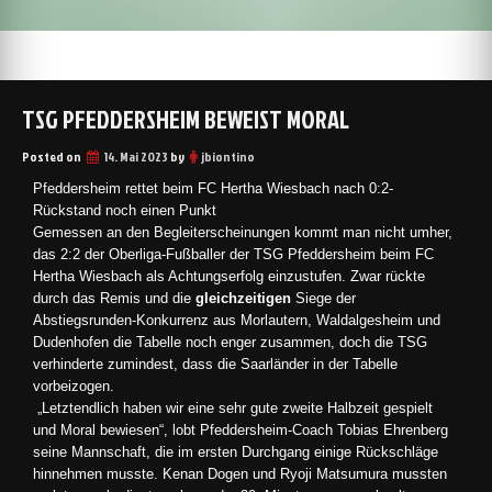
TSG PFEDDERSHEIM BEWEIST MORAL
Posted on
14. Mai 2023
by
jbiontino
Pfeddersheim rettet beim FC Hertha Wiesbach nach 0:2-
Rückstand noch einen Punkt
Gemessen an den Begleiterscheinungen kommt man nicht umher,
das 2:2 der Oberliga-Fußballer der TSG Pfeddersheim beim FC
Hertha Wiesbach als Achtungserfolg einzustufen. Zwar rückte
durch das Remis und die
gleichzeitigen
Siege der
Abstiegsrunden-Konkurrenz aus Morlautern, Waldalgesheim und
Dudenhofen die Tabelle noch enger zusammen, doch die TSG
verhinderte zumindest, dass die Saarländer in der Tabelle
vorbeizogen.
„Letztendlich haben wir eine sehr gute zweite Halbzeit gespielt
und Moral bewiesen“, lobt Pfeddersheim-Coach Tobias Ehrenberg
seine Mannschaft, die im ersten Durchgang einige Rückschläge
hinnehmen musste. Kenan Dogen und Ryoji Matsumura mussten