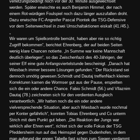
verletzungsbedingt noch vor der 30. Minute ausgewechselt
werden. Später erwischte es auch Benjamin Himmel, der nach
einem Rot-würdigen Foulspiel noch dazu länger auszufallen droht.
Dazu erwischte FC-Angreifer Pascal Piontek die TSG-Defensive
vor dem Seitenwechsel in zwei Umschaltaktionen eiskalt (41./45.).
„
Wir waren um Spielkontrolle bemüht, haben aber nie so richtig
Zugriff bekommen“, berichtet Ehrenberg, der auf beiden Seiten
wenig klare Chancen notierte. „In Summe war keine Mannschaft
deutlich überlegen“, so das Zwischenfazit des 40-Jährigen, der
seiner Elf eine gute Anfangsviertelstunde bescheinigt. „Danach hat
Wiesbach immer bessere Lösungen gefunden.“ Der Rückstand sei
dennoch unnötig gewesen.Schmidt und Dautaj treffenNach kleinen
Korrekturen kamen die Wormser gut aus der Pause, erspielten
sich die ein oder andere Chance. Fabio Schmidt (56.) und Vllaznim
Dautaj (78.) zeichneten sich für den verdienten Ausgleich
verantwortlich. „Wir hatten noch die ein oder andere
vielversprechende Situation, aber auch Wiesbach wurde nochmal
per Konter gefährlich“, konnten Tobias Ehrenberg und Co unterm
Strich mit dem Punkt gut leben. „Die Reaktion der Jungs war
wirklich aller Ehren wert“, richtet sich der volle Fokus der TSG
Pfeddersheim nun auf das Heimspiel gegen Dudenhofen, in dem
man aufgrund der engen Tabelle fast schon zum Siegen verdammt