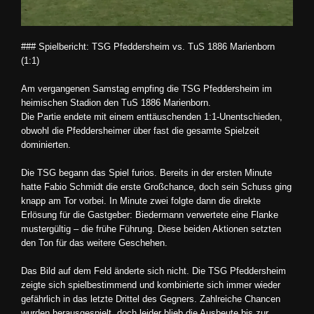
### Spielbericht: TSG Pfeddersheim vs. TuS 1886 Marienborn
(1:1)
Am vergangenen Samstag empfing die TSG Pfeddersheim im
heimischen Stadion den TuS 1886 Marienborn.
Die Partie endete mit einem enttäuschenden 1:1-Unentschieden,
obwohl die Pfeddersheimer über fast die gesamte Spielzeit
dominierten.
Die TSG begann das Spiel furios. Bereits in der ersten Minute
hatte Fabio Schmidt die erste Großchance, doch sein Schuss ging
knapp am Tor vorbei. In Minute zwei folgte dann die direkte
Erlösung für die Gastgeber: Biedermann verwertete eine Flanke
mustergültig – die frühe Führung. Diese beiden Aktionen setzten
den Ton für das weitere Geschehen.
Das Bild auf dem Feld änderte sich nicht. Die TSG Pfeddersheim
zeigte sich spielbestimmend und kombinierte sich immer wieder
gefährlich in das letzte Drittel des Gegners. Zahlreiche Chancen
wurden herausgespielt, doch leider blieb die Ausbeute bis zur