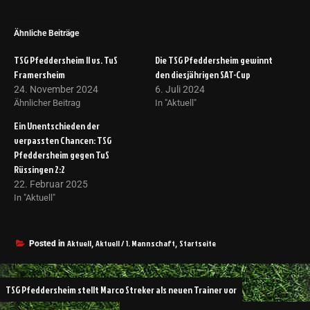
Ähnliche Beiträge
TSG Pfeddersheim II vs. TuS
Die TSG Pfeddersheim gewinnt
Framersheim
den diesjährigen SAT-Cup
24. November 2024
6. Juli 2024
Ähnlicher Beitrag
In "Aktuell"
Ein Unentschieden der
verpassten Chancen: TSG
Pfeddersheim gegen TuS
Rüssingen 2:2
22. Februar 2025
In "Aktuell"
Aktuell
Aktuell / 1. Mannschaft
Startseite
Posted in
,
,
TSG Pfeddersheim stellt Marco Streker als neuen Trainer vor