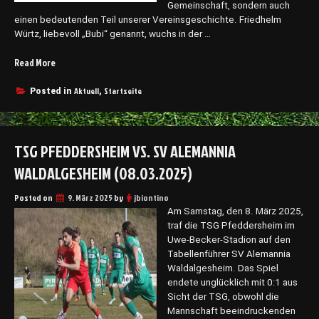
n
e
Gemeinschaft, sondern auch
d
einen bedeutenden Teil unserer Vereinsgeschichte. Friedhelm
g
e
Würtz, liebevoll „Bubi“ genannt, wuchs in der …
d
r
e
L
Read More
„
r
e
T
T
i
r
Aktuell
Startseite
S
Posted in
,
s
a
G
t
u
P
u
e
f
n
TSG PFEDDERSHEIM VS. SV ALEMANNIA
r
e
g
s
d
WALDALGESHEIM (08.03.2025)
“
c
d
h
e
Posted on
9. März 2025
by
jbiontino
r
r
Am Samstag, den 8. März 2025,
i
s
traf die TSG Pfeddersheim im
f
h
Uwe-Becker-Stadion auf den
t
e
Tabellenführer SV Alemannia
f
i
Waldalgesheim. Das Spiel
ü
m
endete unglücklich mit 0:1 aus
r
g
Sicht der TSG, obwohl die
F
e
Mannschaft beeindruckenden
r