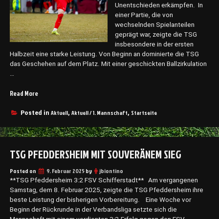
e
e
Unentschieden erkämpfen. In
n
i
einer Partie, die von
d
m
wechselnden Spielanteilen
e
(
geprägt war, zeigte die TSG
r
0
insbesondere in der ersten
v
Halbzeit eine starke Leistung. Von Beginn an dominierte die TSG
8
e
das Geschehen auf dem Platz. Mit einer geschickten Ballzirkulation
.
r
…
0
p
3
a
Read More
„
.
s
T
2
s
S
Aktuell
Aktuell / 1. Mannschaft
Startseite
0
Posted in
,
,
t
G
2
e
P
5
n
f
)
C
TSG PFEDDERSHEIM MIT SOUVERÄNEM SIEG
e
“
h
d
a
Posted on
d
9. Februar 2025
by
jbiontino
n
**TSG Pfeddersheim 3:2 FSV Schifferstadt** Am vergangenen
e
c
Samstag, dem 8. Februar 2025, zeigte die TSG Pfeddersheim ihre
r
e
beste Leistung der bisherigen Vorbereitung. Eine Woche vor
s
n
Beginn der Rückrunde in der Verbandsliga setzte sich die
h
: