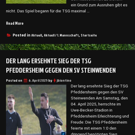
ein Grund zum Ausruhen gibt es
nicht. Das Spiel begann für die TSG maximal …
Read More
„
T
S
Aktuell
Aktuell / 1. Mannschaft
Startseite
Posted in
,
,
G
P
f
DER LANG ERSEHNTE SIEG DER TSG
e
d
PFEDDERSHEIM GEGEN DEN SV STEINWENDEN
d
e
Posted on
6. April 2025
by
jbiontino
r
Der lang ersehnte Sieg der TSG
s
Pfeddersheim gegen den SV
h
Steinwenden Am Samstag, den
e
04. April 2025, herrschte im
i
Uwe-Becker-Stadion in
m
Pfeddersheim Erleichterung und
t
Freude: Die TSG Pfeddersheim
r
feierte mit einem 1:0 den
i
dringend benötigten Sieg