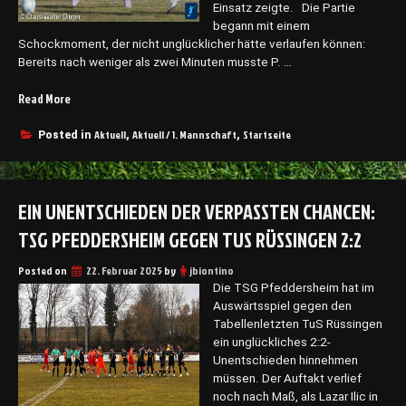
g
Einsatz zeigte. Die Partie
i
e
begann mit einem
e
n
Schockmoment, der nicht unglücklicher hätte verlaufen können:
d
d
Bereits nach weniger als zwei Minuten musste P. …
h
e
e
n
Read More
„
l
S
T
m
V
S
Aktuell
Aktuell / 1. Mannschaft
Startseite
Posted in
,
,
„
S
G
B
t
P
u
e
f
b
i
EIN UNENTSCHIEDEN DER VERPASSTEN CHANCEN:
e
i
n
d
TSG PFEDDERSHEIM GEGEN TUS RÜSSINGEN 2:2
“
w
d
W
e
e
Posted on
ü
22. Februar 2025
by
jbiontino
n
r
r
Die TSG Pfeddersheim hat im
d
s
t
Auswärtsspiel gegen den
e
h
z
Tabellenletzten TuS Rüssingen
n
e
“
ein unglückliches 2:2-
“
i
Unentschieden hinnehmen
m
müssen. Der Auftakt verlief
v
noch nach Maß, als Lazar Ilic in