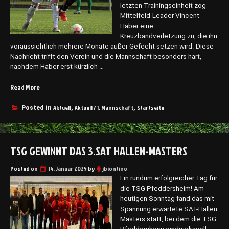
o
letzten Trainingseinheit zog
n
Mittelfeld-Leader Vincent
F
Haber eine
i
Kreuzbandverletzung zu, die ihn
n
voraussichtlich mehrere Monate außer Gefecht setzen wird. Diese
n
Nachricht trifft den Verein und die Mannschaft besonders hart,
C
nachdem Haber erst kürzlich …
l
Read More
e
„
r
B
e
i
Aktuell
Aktuell / 1. Mannschaft
Startseite
Posted in
,
,
s
t
f
t
ü
e
TSG GEWINNT DAS 3.SAT HALLEN-MASTERS
r
r
d
e
Posted on
i
N
14. Januar 2025
by
jbiontino
e
a
Ein rundum erfolgreicher Tag für
S
c
die TSG Pfeddersheim! Am
a
h
heutigen Sonntag fand das mit
i
r
Spannung erwartete SAT-Hallen
s
i
Masters statt, bei dem die TSG