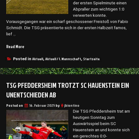
s
der ersten Spielminute einen
.
Abpraller zum wichtigen 1:0
S
verwerten konnte.
V
Vorausgegangen war ein scharf geschossener Freistoß von Fabio
A
Schmidt. Die TSG präsentierte sich in der ersten Halbzeit famos,
l
lief …
e
m
Read More
„
a
E
n
i
Aktuell
Aktuell / 1. Mannschaft
Startseite
Posted in
,
,
n
n
i
U
a
n
W
TSG PFEDDERSHEIM TROTZT SC HAUENSTEIN EIN
e
a
n
UNENTSCHIEDEN AB
l
t
d
s
Posted on
a
16. Februar 2025
by
jbiontino
c
l
Die TSG Pfeddersheim trat am
h
g
heutigen Sonntag zum
i
e
Auswärtsspiel beim SC
e
s
Hauenstein an und konnte sich
d
h
ein gerechtes 0:0-