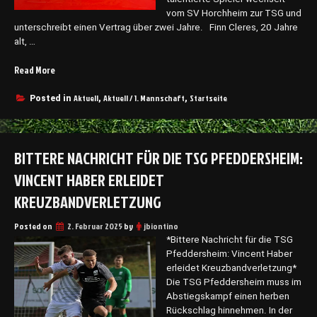
S
o
n
vom SV Horchheim zur TSG und
R
u
U
unterschreibt einen Vertrag über zwei Jahre. Finn Cleres, 20 Jahre
ü
v
n
alt, …
s
e
e
s
r
n
Read More
„
i
ä
t
N
n
n
s
e
Aktuell
Aktuell / 1. Mannschaft
Startseite
Posted in
,
,
g
e
c
u
e
m
h
v
n
S
i
e
2
i
e
BITTERE NACHRICHT FÜR DIE TSG PFEDDERSHEIM:
r
:
e
d
p
2
VINCENT HABER ERLEIDET
g
e
f
“
“
n
l
KREUZBANDVERLETZUNG
a
i
b
c
Posted on
2. Februar 2025
by
jbiontino
“
h
*Bittere Nachricht für die TSG
t
Pfeddersheim: Vincent Haber
u
erleidet Kreuzbandverletzung*
n
Die TSG Pfeddersheim muss im
g
Abstiegskampf einen herben
v
Rückschlag hinnehmen. In der