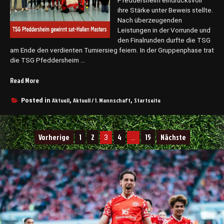
o
c
Pfeddersheim eindrucksvoll
n
h
ihre Stärke unter Beweis stellte.
2
t
Nach überzeugenden
0
f
Leistungen in der Vorrunde und
2
ü
den Finalrunden durfte die TSG
am Ende den verdienten Turniersieg feiern. In der Gruppenphase trat
5
r
die TSG Pfeddersheim …
/
d
2
i
Read More
„
6
e
T
“
T
S
Aktuell
Aktuell / 1. Mannschaft
Startseite
S
Posted in
,
,
G
G
g
P
e
f
Vorherige
1
2
4
15
Nächste
3
…
w
e
Seitennummerierung
i
d
n
d
der
n
e
Beiträge
t
r
d
s
a
h
s
e
3
i