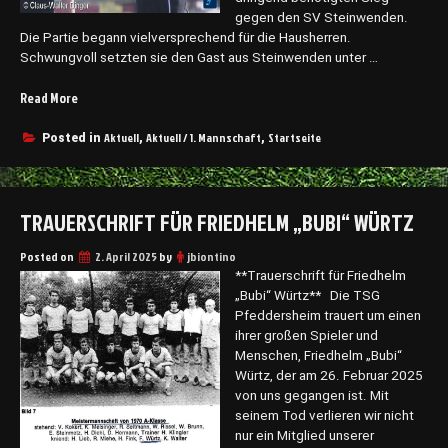
u
gegen den SV Steinwenden.
m
Die Partie begann vielversprechend für die Hausherren.
p
Schwungvoll setzten sie den Gast aus Steinwenden unter …
h
i
Read More
„
e
D
r
e
Aktuell
Aktuell / 1. Mannschaft
Startseite
Posted in
,
,
t
r
m
l
i
a
t
TRAUERSCHRIFT FÜR FRIEDHELM „BUBI“ WÜRTZ
n
b
g
e
Posted on
e
2. April 2025
by
jbiontino
e
r
**Trauerschrift für Friedhelm
i
s
„Bubi“ Würtz** Die TSG
n
e
Pfeddersheim trauert um einen
d
h
ihrer großen Spieler und
r
n
Menschen, Friedhelm „Bubi“
u
t
Würtz, der am 26. Februar 2025
c
e
von uns gegangen ist. Mit
k
S
seinem Tod verlieren wir nicht
e
i
nur ein Mitglied unserer