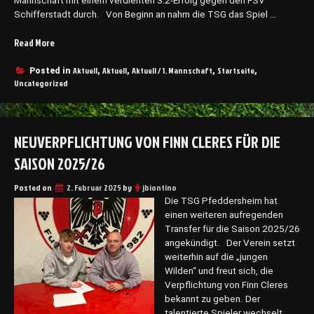
Mannschaft mit einem verdienten 3:2-Erfolg gegen den FSV
e
T
Schifferstadt durch. Von Beginn an nahm die TSG das Spiel …
i
S
m
G
Read More
„
t
P
T
r
f
S
Aktuell
Aktuell
Aktuell / 1. Mannschaft
Startseite
o
Posted in
,
,
,
,
e
Uncategorized
G
t
d
P
z
d
f
t
e
e
S
r
NEUVERPFLICHTUNG VON FINN CLERES FÜR DIE
d
C
s
d
H
SAISON 2025/26
h
e
a
e
r
u
Posted on
2. Februar 2025
by
jbiontino
i
s
e
Die TSG Pfeddersheim hat
m
h
n
einen weiteren aufregenden
g
e
s
Transfer für die Saison 2025/26
e
i
t
angekündigt. Der Verein setzt
g
m
e
weiterhin auf die „jungen
e
m
i
Wilden“ und freut sich, die
n
i
n
Verpflichtung von Finn Cleres
T
t
e
bekannt zu geben. Der
u
s
i
talentierte Spieler wechselt