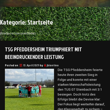
Kategorie:
Startseite
{loadposition userSlide}
TSG PFEDDERSHEIM TRIUMPHIERT MIT
BEEINDRUCKENDER LEISTUNG
Posted on
13. April 2025
by
jbiontino
Die TSG Pfeddersheim feierte
heute ihren zweiten Sieg in
Folge und konnte mit einer
starken Mannschaftsleistung
den TUS 07 Steinbach mit 3:1
besiegen. Doch trotz des
Erfolgs bleibt die Devise klar:
Der Fokus liegt weiterhin darauf,
den Klassenerhalt zu sichern –